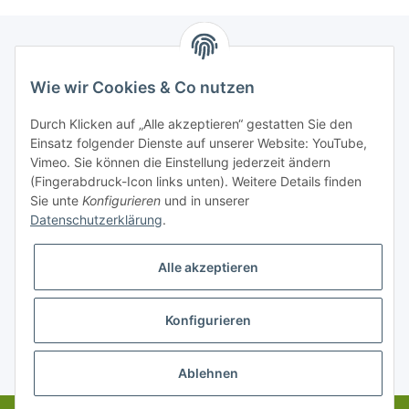
Newsletter Abonnieren
Wie wir Cookies & Co nutzen
Bitte senden Sie mir entsprechend Ihrer
Durch Klicken auf „Alle akzeptieren“ gestatten Sie den
Datenschutzerklärung
regelmäßig und jederzeit widerruflich
Einsatz folgender Dienste auf unserer Website: YouTube,
Informationen zu Ihrem Produktsortiment per E-Mail zu.
Vimeo. Sie können die Einstellung jederzeit ändern
(Fingerabdruck-Icon links unten). Weitere Details finden
Sie unte
Konfigurieren
und in unserer
Abonnieren
Datenschutzerklärung
.
Alle akzeptieren
Informationen
Konfigurieren
Gesetzliche Informationen
* Alle Preise zzgl. gesetzlicher USt., zzgl.
Versand
Ablehnen