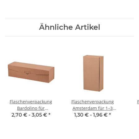
Ähnliche Artikel
Flaschenverpackung
Flaschenverpackung
Bardolino für
Amsterdam für 1–3
Magnumflaschen
Flaschen
2,70 € -
3,05 €
*
1,30 € -
1,96 €
*