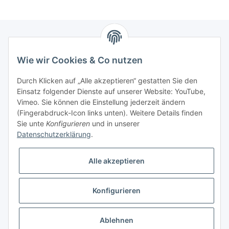
Newsletter Abonnieren
Wie wir Cookies & Co nutzen
Bitte senden Sie mir entsprechend Ihrer
Durch Klicken auf „Alle akzeptieren“ gestatten Sie den
Datenschutzerklärung
regelmäßig und jederzeit widerruflich
Einsatz folgender Dienste auf unserer Website: YouTube,
Informationen zu Ihrem Produktsortiment per E-Mail zu.
Vimeo. Sie können die Einstellung jederzeit ändern
(Fingerabdruck-Icon links unten). Weitere Details finden
Sie unte
Konfigurieren
und in unserer
Abonnieren
Datenschutzerklärung
.
Alle akzeptieren
Informationen
Konfigurieren
Gesetzliche Informationen
* Alle Preise zzgl. gesetzlicher USt., zzgl.
Versand
Ablehnen