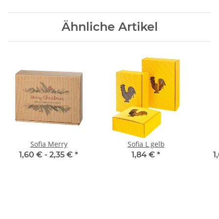
Ähnliche Artikel
Sofia Merry
Sofia L gelb
1,60 € -
2,35 €
*
1,84 €
*
1