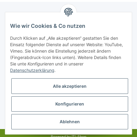
Newsletter Abonnieren
Wie wir Cookies & Co nutzen
Bitte senden Sie mir entsprechend Ihrer
Durch Klicken auf „Alle akzeptieren“ gestatten Sie den
Datenschutzerklärung
regelmäßig und jederzeit widerruflich
Einsatz folgender Dienste auf unserer Website: YouTube,
Informationen zu Ihrem Produktsortiment per E-Mail zu.
Vimeo. Sie können die Einstellung jederzeit ändern
(Fingerabdruck-Icon links unten). Weitere Details finden
Sie unte
Konfigurieren
und in unserer
Abonnieren
Datenschutzerklärung
.
Alle akzeptieren
Informationen
Konfigurieren
Gesetzliche Informationen
* Alle Preise zzgl. gesetzlicher USt., zzgl.
Versand
Ablehnen
Powered by
JTL-Shop