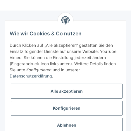
Newsletter Abonnieren
Wie wir Cookies & Co nutzen
Bitte senden Sie mir entsprechend Ihrer
Durch Klicken auf „Alle akzeptieren“ gestatten Sie den
Datenschutzerklärung
regelmäßig und jederzeit widerruflich
Einsatz folgender Dienste auf unserer Website: YouTube,
Informationen zu Ihrem Produktsortiment per E-Mail zu.
Vimeo. Sie können die Einstellung jederzeit ändern
(Fingerabdruck-Icon links unten). Weitere Details finden
Sie unte
Konfigurieren
und in unserer
Abonnieren
Datenschutzerklärung
.
Alle akzeptieren
Informationen
Konfigurieren
Gesetzliche Informationen
* Alle Preise zzgl. gesetzlicher USt., zzgl.
Versand
Ablehnen