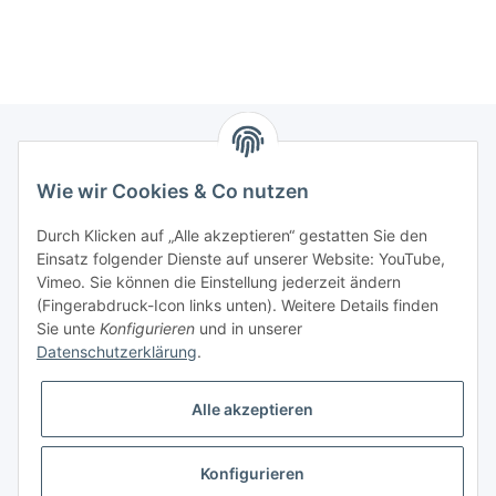
Newsletter Abonnieren
Wie wir Cookies & Co nutzen
Bitte senden Sie mir entsprechend Ihrer
Durch Klicken auf „Alle akzeptieren“ gestatten Sie den
Datenschutzerklärung
regelmäßig und jederzeit widerruflich
Einsatz folgender Dienste auf unserer Website: YouTube,
Informationen zu Ihrem Produktsortiment per E-Mail zu.
Vimeo. Sie können die Einstellung jederzeit ändern
(Fingerabdruck-Icon links unten). Weitere Details finden
Sie unte
Konfigurieren
und in unserer
Abonnieren
Datenschutzerklärung
.
Alle akzeptieren
Informationen
Konfigurieren
Gesetzliche Informationen