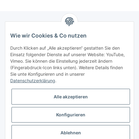
Newsletter Abonnieren
Wie wir Cookies & Co nutzen
Bitte senden Sie mir entsprechend Ihrer
Durch Klicken auf „Alle akzeptieren“ gestatten Sie den
Datenschutzerklärung
regelmäßig und jederzeit widerruflich
Einsatz folgender Dienste auf unserer Website: YouTube,
Informationen zu Ihrem Produktsortiment per E-Mail zu.
Vimeo. Sie können die Einstellung jederzeit ändern
(Fingerabdruck-Icon links unten). Weitere Details finden
Sie unte
Konfigurieren
und in unserer
Abonnieren
Datenschutzerklärung
.
Alle akzeptieren
Informationen
Konfigurieren
Gesetzliche Informationen
* Alle Preise zzgl. gesetzlicher USt., zzgl.
Versand
Ablehnen